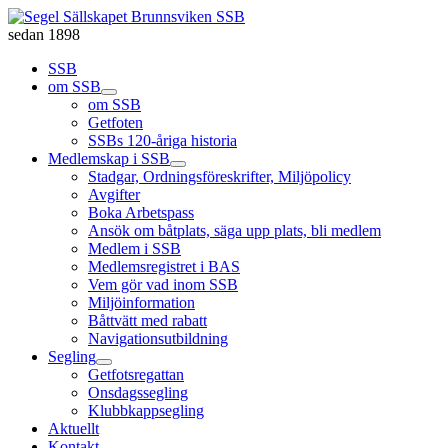
sedan 1898
SSB
om SSB
om SSB
Getfoten
SSBs 120-åriga historia
Medlemskap i SSB
Stadgar, Ordningsföreskrifter, Miljöpolicy
Avgifter
Boka Arbetspass
Ansök om båtplats, säga upp plats, bli medlem
Medlem i SSB
Medlemsregistret i BAS
Vem gör vad inom SSB
Miljöinformation
Båttvätt med rabatt
Navigationsutbildning
Segling
Getfotsregattan
Onsdagssegling
Klubbkappsegling
Aktuellt
Kontakt