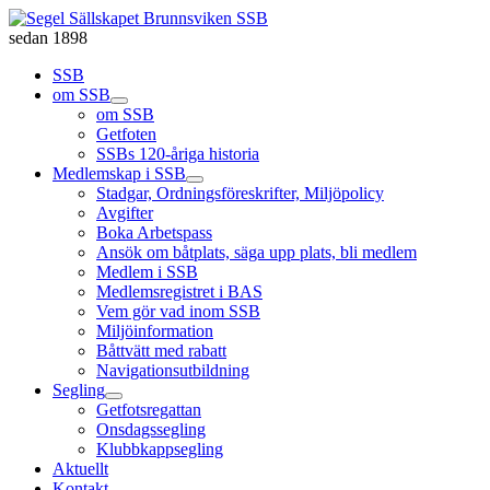
sedan 1898
SSB
om SSB
om SSB
Getfoten
SSBs 120-åriga historia
Medlemskap i SSB
Stadgar, Ordningsföreskrifter, Miljöpolicy
Avgifter
Boka Arbetspass
Ansök om båtplats, säga upp plats, bli medlem
Medlem i SSB
Medlemsregistret i BAS
Vem gör vad inom SSB
Miljöinformation
Båttvätt med rabatt
Navigationsutbildning
Segling
Getfotsregattan
Onsdagssegling
Klubbkappsegling
Aktuellt
Kontakt