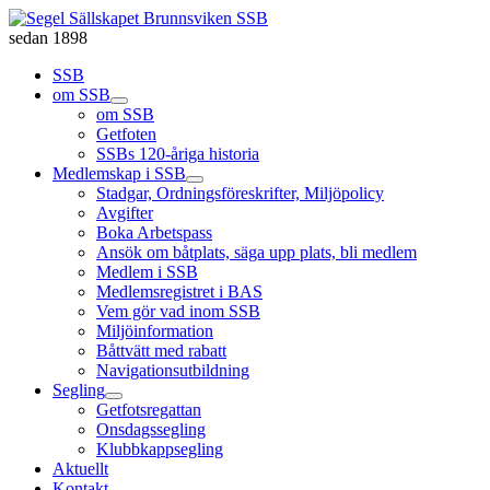
sedan 1898
SSB
om SSB
om SSB
Getfoten
SSBs 120-åriga historia
Medlemskap i SSB
Stadgar, Ordningsföreskrifter, Miljöpolicy
Avgifter
Boka Arbetspass
Ansök om båtplats, säga upp plats, bli medlem
Medlem i SSB
Medlemsregistret i BAS
Vem gör vad inom SSB
Miljöinformation
Båttvätt med rabatt
Navigationsutbildning
Segling
Getfotsregattan
Onsdagssegling
Klubbkappsegling
Aktuellt
Kontakt