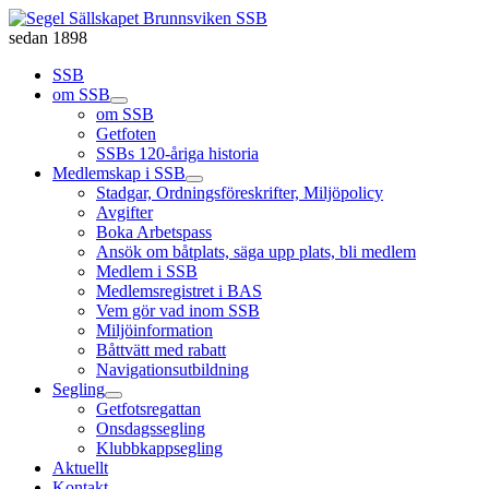
sedan 1898
SSB
om SSB
om SSB
Getfoten
SSBs 120-åriga historia
Medlemskap i SSB
Stadgar, Ordningsföreskrifter, Miljöpolicy
Avgifter
Boka Arbetspass
Ansök om båtplats, säga upp plats, bli medlem
Medlem i SSB
Medlemsregistret i BAS
Vem gör vad inom SSB
Miljöinformation
Båttvätt med rabatt
Navigationsutbildning
Segling
Getfotsregattan
Onsdagssegling
Klubbkappsegling
Aktuellt
Kontakt