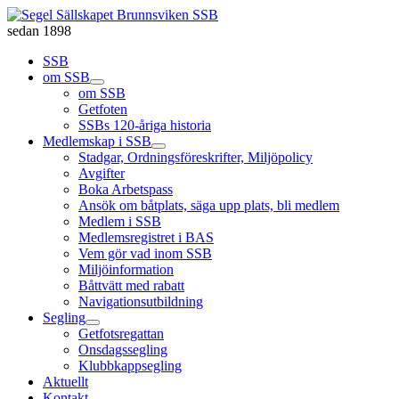
sedan 1898
SSB
om SSB
om SSB
Getfoten
SSBs 120-åriga historia
Medlemskap i SSB
Stadgar, Ordningsföreskrifter, Miljöpolicy
Avgifter
Boka Arbetspass
Ansök om båtplats, säga upp plats, bli medlem
Medlem i SSB
Medlemsregistret i BAS
Vem gör vad inom SSB
Miljöinformation
Båttvätt med rabatt
Navigationsutbildning
Segling
Getfotsregattan
Onsdagssegling
Klubbkappsegling
Aktuellt
Kontakt